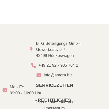
BTG Beteiligungs GmbH
Gewerbestr. 5-7
42499 Hückeswagen
+49 21 92 - 935 764 2
info@amora.biz
SERVICEZEITEN
Mo - Fr:
09:00 - 16:00 Uhr
RECHTLICHES
Datenschutzerklärung
Impressum