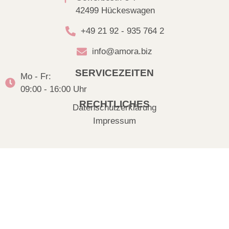
42499 Hückeswagen
+49 21 92 - 935 764 2
info@amora.biz
SERVICEZEITEN
Mo - Fr:
09:00 - 16:00 Uhr
RECHTLICHES
Datenschutzerklärung
Impressum