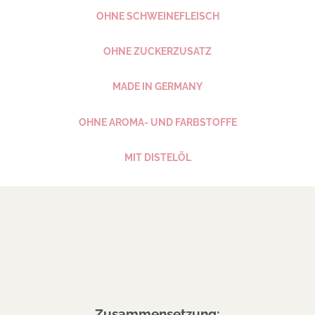
OHNE SCHWEINE­FLEISCH
OHNE ZUCKER­ZUSATZ
MADE IN GERMANY
OHNE AROMA- UND FARB­STOFFE
MIT DISTELÖL
Zusammensetzung
Zusammensetzung: