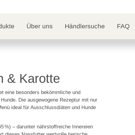
dukte
Über uns
Händlersuche
FAQ
n & Karotte
et eine besonders bekömmliche und
e Hunde. Die ausgewogene Rezeptur mit nur
 Menü ideal für Ausschlussdiäten und Hunde
5 %) – darunter nährstoffreiche Innereien
rt dieses Nassfutter wertvolle tierische