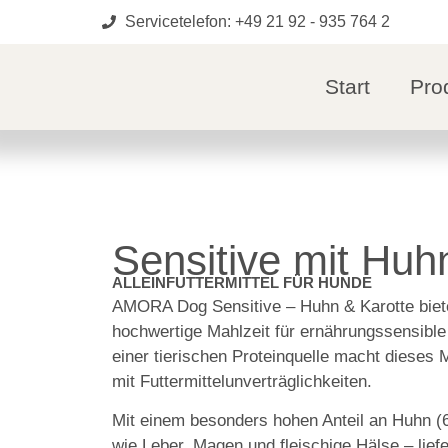
Servicetelefon: +49 21 92 - 935 764 2
Start
Pro
Sensitive mit Huh
ALLEINFUTTERMITTEL FÜR HUNDE
AMORA Dog Sensitive – Huhn & Karotte biet
hochwertige Mahlzeit für ernährungssensibl
einer tierischen Proteinquelle macht dieses
mit Futtermittelunverträglichkeiten.
Mit einem besonders hohen Anteil an Huhn (6
wie Leber, Magen und fleischige Hälse – liefe