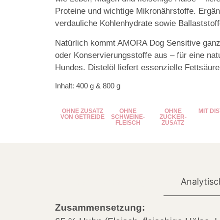
Proteine und wichtige Mikronährstoffe. Ergän
verdauliche Kohlenhydrate sowie Ballaststoffe
Natürlich kommt AMORA Dog Sensitive ganz 
oder Konservierungsstoffe aus – für eine na
Hundes. Distelöl liefert essenzielle Fettsäur
Inhalt: 400 g & 800 g
OHNE ZUSATZ
OHNE
OHNE
MIT DI
VON GETREIDE
SCHWEINE­
ZUCKER­
FLEISCH
ZUSATZ
Analytisc
Zusammensetzung
Zusammensetzung: