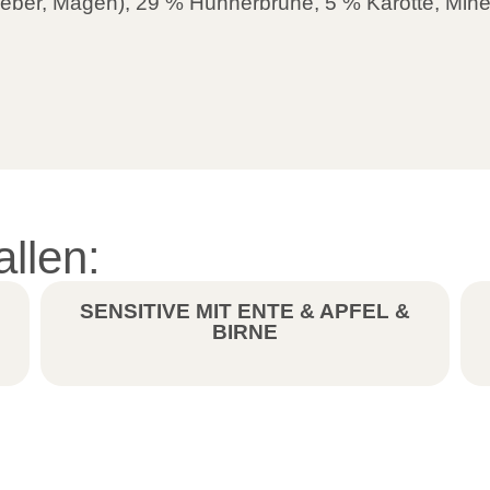
Leber, Magen), 29 % Hühnerbrühe, 5 % Karotte, Miner
allen:
SENSITIVE MIT ENTE & APFEL &
BIRNE